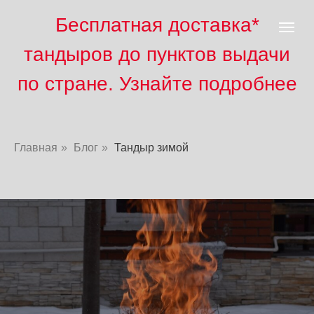
Бесплатная доставка*
тандыров до пунктов выд
ачи
по стране. Узнайте подробнее
Главная
»
Блог
»
Тандыр зимой