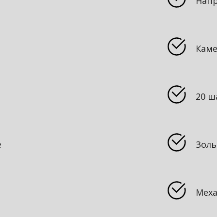
Напр
Каме
20 ш
е
Золь
Мех