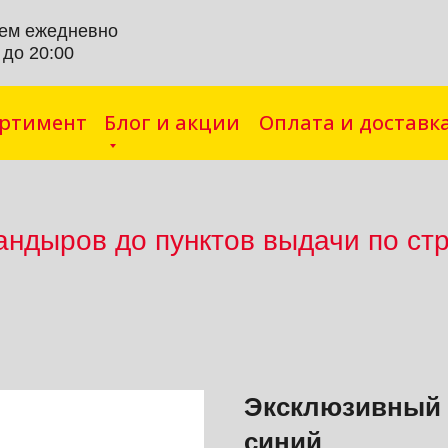
ем ежедневно
 до 20:00
ортимент
Блог и акции
Оплата и доставк
андыров до пунктов выд
ачи по ст
Эксклюзивный 
синий