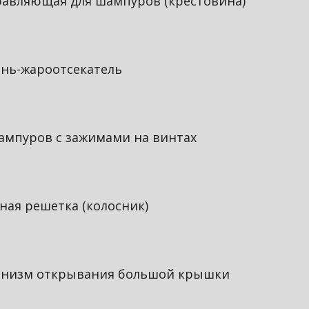
авляющая для шампуров (крестовина)
нь-жароотсекатель
ампуров с зажимами на винтах
ная решетка (колосник)
анизм открывания большой крышки