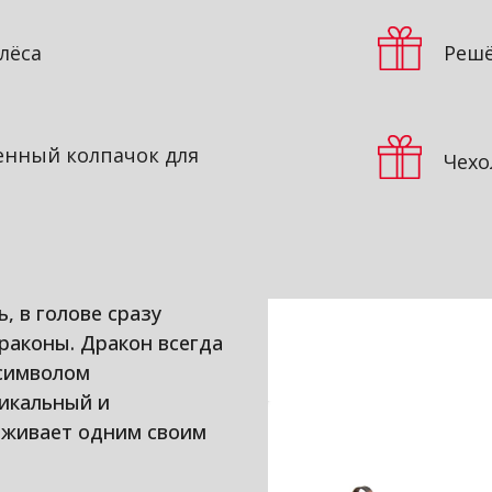
лёса
Решё
нный колпачок для
Чехо
, в голове сразу
драконы. Дракон всегда
 символом
никальный и
аживает одним своим