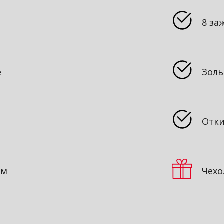
8 за
е
Золь
Отки
мм
Чехо