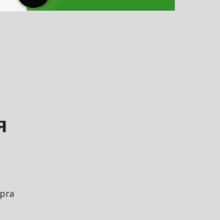
я
рга