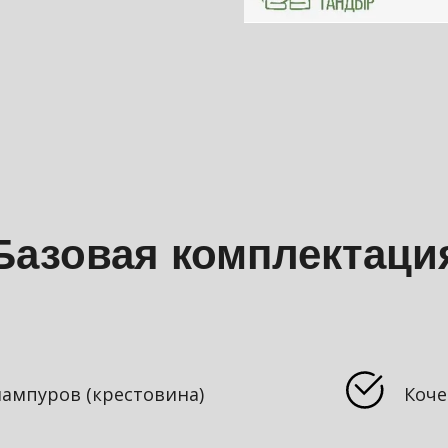
Базовая комплектаци
ампуров (крестовина)
Коче