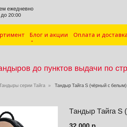
ем ежедневно
 до 20:00
ортимент
Блог и акции
Оплата и доставк
андыров до пунктов выд
ачи по ст
Тандыры серии Тайга
»
Тандыр Тайга S (чёрный с белым)
Тандыр Тайга S 
32 000
р.