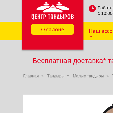
Работа
с 10:00
О салоне
Наш асс
Бесплатная доставка* т
Главная
»
Тандыры
»
Малые тандыры
»