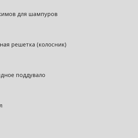
жимов для шампуров
ная решетка (колосник)
дное поддувало
л