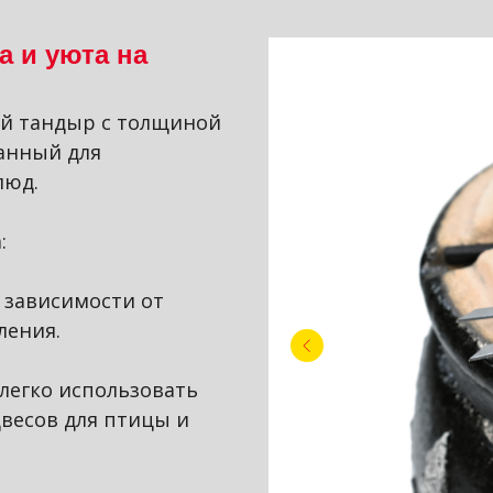
а и уюта на
ый тандыр с толщиной
данный для
люд.
:
в зависимости от
ления.
 легко использовать
весов для птицы и