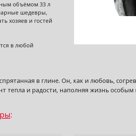
зным объёмом 33 л
нарные шедевры,
ть хозяев и гостей
тся в любой
прятанная в глине. Он, как и любовь, согр
нт тепла и радости, наполняя жизнь особым 
ыры
: