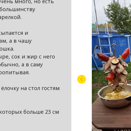
чень много, но есть
 большинству
арелкой.
сыпается и
м, а в чашу
ошка.
ре, сок и жир с него
обычно, а в саму
пропитывая.
ёлочку на стол гостям
которых больше 23 см