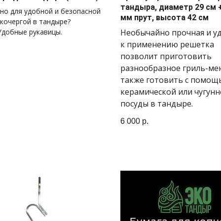
тандыра, диаметр 29 см +
но для удобной и безопасной
мм прут, высота 42 см
кочергой в тандыре?
Удобные рукавицы.
Необычайно прочная и у
к применению решетка
.
позволит приготовить
разнообразное гриль-ме
также готовить с помо
керамической или чугун
посуды в тандыре.
6 000
р.