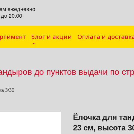
ем ежедневно
 до 20:00
ортимент
Блог и акции
Оплата и доставк
андыров до пунктов выд
ачи по ст
а 3/30
Ёлочка для тан
23 см, высота 3