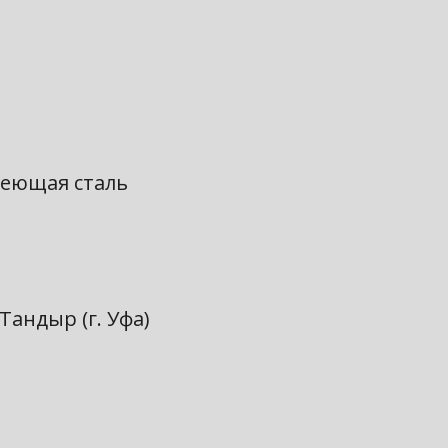
веющая сталь
андыр (г. Уфа)