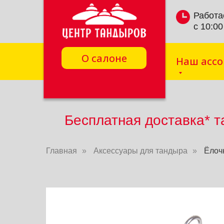
Работа
с 10:00
О салоне
Наш асс
Бесплатная доставка* т
Главная
»
Аксессуары для тандыра
»
Ёлочк