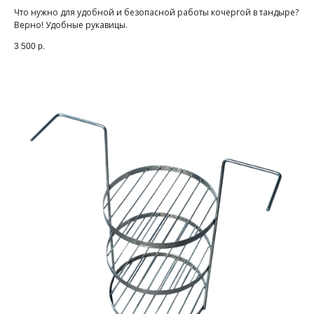
Что нужно для удобной и безопасной работы кочергой в тандыре?
Верно! Удобные рукавицы.
3 500
р.